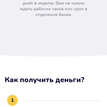
дней в неделю. Вам не нужно
ждать рабочих часов или идти в
отделения банка.
Вы сэкономили время
Как получить деньги
?
Не потребовались справки, залоги
и поручители. Папа вам доверяет.
После заявки деньги у вас через
1
15 минут.