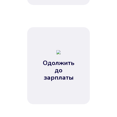
это открыло новые возможности в
банках.
Одолжить
до
Без лишних вопросов
зарплаты
Папа даже не спросил, зачем вам
нужны деньги. Он просто перевел
их вам на карту.