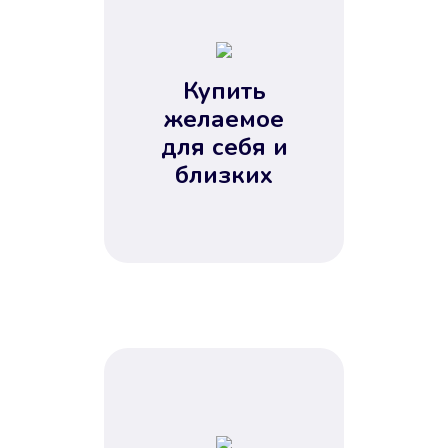
Купить
желаемое
Вы получите займ, когда
для себя и
вам удобно
близких
Наш сервис доступен 24 часа 7
дней в неделю. Вам не нужно
ждать рабочих часов или идти в
отделения банка.
Next
1