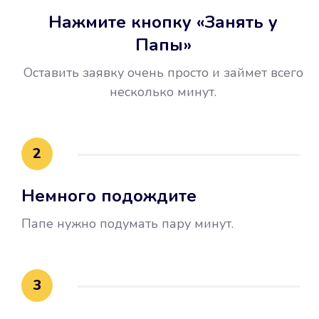
Нажмите кнопку «Занять у
Папы»
Оставить заявку очень просто и займет всего
несколько минут.
Улучшилась ваша
2
кредитная история
Немного подождите
Вы погасили займ вовремя либо
воспользовались бесплатной
Папе нужно подумать пару минут.
услугой продления срока займа, и
это открыло новые возможности в
банках.
3