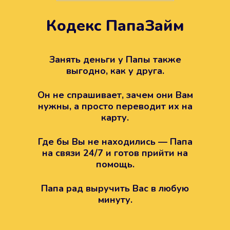
Кодекс ПапаЗайм
Техподдержка всегда на
Занять деньги у Папы также
вашей стороне
выгодно, как у друга.
Если возникли какие-то вопросы с
Он не спрашивает, зачем они Вам
Папой, то все решится легко.
нужны, а просто переводит их на
Просто напишите в техподдержку
карту.
Где бы Вы не находились — Папа
на связи 24/7 и готов прийти на
помощь.
Папа рад выручить Вас в любую
минуту.