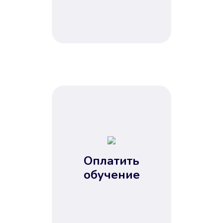
Не потребовались справки, залоги
и поручители. Папа вам доверяет.
После заявки деньги у вас через
15 минут.
Оплатить
Улучшилась ваша
обучение
кредитная история
Вы погасили займ вовремя либо
воспользовались бесплатной
услугой продления срока займа, и